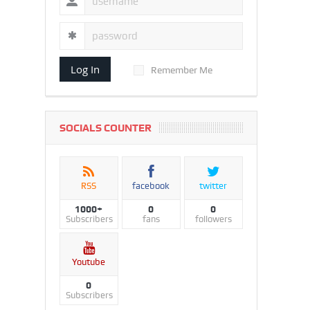
Log In
Remember Me
SOCIALS COUNTER
RSS
facebook
twitter
1000+
0
0
Subscribers
fans
followers
Youtube
0
Subscribers