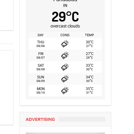
IN
29
°
C
overcast clouds
DAY
COND.
TEMP.
°
THU
30
C
°
08/06
27
C
°
FRI
27
C
°
08/07
29
C
°
SAT
33
C
°
08/08
30
C
°
SUN
34
C
°
08/09
30
C
°
MON
35
C
°
08/10
31
C
ADVERTISING