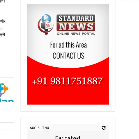
mail
ी और
ुल
त्री
AUG 6 - THU
Faridabad