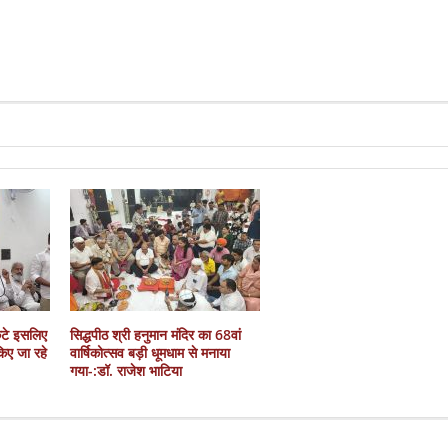
कटे इसलिए
सिद्धपीठ श्री हनुमान मंदिर का 68वां
 किए जा रहे
वार्षिकोत्सव बड़ी धूमधाम से मनाया
गया-:डॉ. राजेश भाटिया