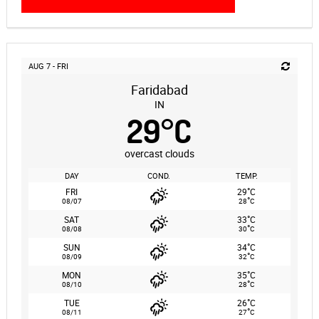
AUG 7 - FRI
Faridabad
IN
29
°
C
overcast clouds
DAY
COND.
TEMP.
°
FRI
29
C
°
08/07
28
C
°
SAT
33
C
°
08/08
30
C
°
SUN
34
C
°
08/09
32
C
°
MON
35
C
°
08/10
28
C
°
TUE
26
C
°
08/11
27
C