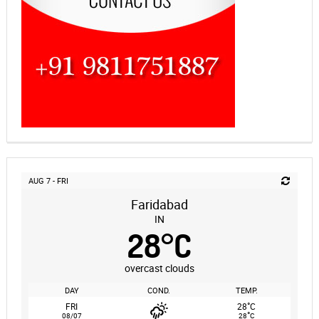
AUG 7 - FRI
Faridabad
IN
28
°
C
overcast clouds
DAY
COND.
TEMP.
°
FRI
28
C
°
08/07
28
C