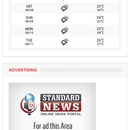
°
SAT
33
C
°
08/08
30
C
°
SUN
34
C
°
08/09
32
C
°
MON
35
C
°
08/10
28
C
°
TUE
26
C
°
08/11
27
C
ADVERTISING