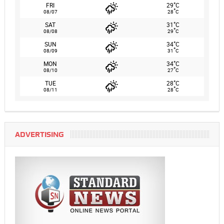
°
FRI
29
C
°
08/07
28
C
°
SAT
31
C
°
08/08
29
C
°
SUN
34
C
°
08/09
31
C
°
MON
34
C
°
08/10
27
C
°
TUE
28
C
°
08/11
28
C
ADVERTISING