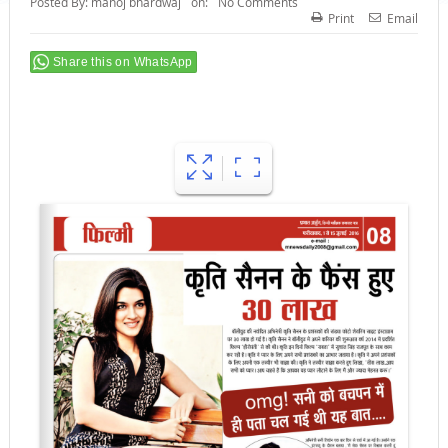
Posted By:
manoj bhardwaj
on:
No Comments
Print
Email
Share this on WhatsApp