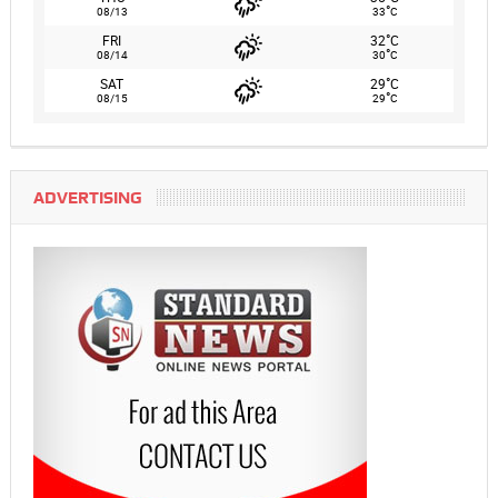
°
08/13
33
C
°
FRI
32
C
°
08/14
30
C
°
SAT
29
C
°
08/15
29
C
ADVERTISING