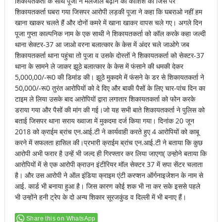
शिकायतकर्ता के साथ पूजा ने मेलजोल बढ़ाने की कोशिश की जिस पर
शिकायतकर्ता घबरा गया जिसपर आरोपी लड़की पूजा ने कहा कि घबराओ नहीं हम
खाना खाकर चलते हैं और दोनों कमरे में खाना खाकर वापस चले गए। अगले दिन
पूजा गुप्ता काल्पनिक नाम के एक साथी ने शिकायतकर्ता को कॉल करके कहा जल्दी
थाना सेक्टर-37 आ जाओ वरना बलात्कार के केस में अंदर चले जाओगे जब
शिकायतकर्ता थाना पहुंचा तो पूजा व उसके दोस्तों ने शिकायतकर्ता को सेक्टर-37
थाना के सामने ले जाकर झूठे बलात्कार के केस में फंसाने की धमकी देकर
5,000,00/-रू0 की डिमांड की। झूठे मुकदमे में फंसने के डर से शिकायतकर्ता ने
50,000/-रू0 तुरंत आरोपियों को दे दिए और बाकी पैसों के लिए चार-पांच दिन का
टाइम ले लिया उसके बाद आरोपियों द्वारा लगातार शिकायतकर्ता को फोन करके
डराया गया और पैसों की मांग की गई।जो यह सभी बाते शिकायतकर्ता ने पुलिस को
बताई जिसपर थाना सराय ख्वाजा में मुकदमा दर्ज किया गया। दिनांक 20 जून
2018 को क्राईम ब्रांच एन.आई.टी ने कार्यवाही करते हुए 4 आरोपियों को काबू
करने में सफलता हासिल की।प्रभारी क्राईम ब्रांच एन.आई.टी ने बताया कि कुछ
आरोपी अभी फरार है उन्हें भी जल्द ही गिरफ्तार कर लिया जाएगा( उन्होने बताया कि
आरोपियों में से एक आरोपी क्राउन इंटीरियर मॉल सेक्टर 37 में सपा सेंटर चलाता
है। और उस आरोपी ने ऑल इंडिया क्राइम एंटी करप्शन ऑर्गनाइजेशन के नाम से
आई. कार्ड भी बनाया हुआ है। जिस कारण कोई शक भी ना कर सके इससे पहले
भी उन्होंने हनी ट्रेप के दो अन्य शिकार सूरजकुंड व दिल्ली में भी बनाए हैं।
Share this on WhatsApp