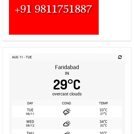
AUG 11 - TUE
Faridabad
IN
29
°
C
overcast clouds
DAY
COND.
TEMP.
°
TUE
33
C
°
08/11
27
C
°
WED
34
C
°
08/12
32
C
°
THU
35
C