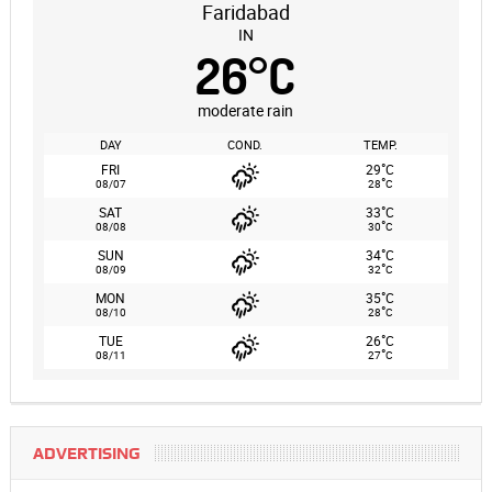
Faridabad
IN
26
°
C
moderate rain
DAY
COND.
TEMP.
°
FRI
29
C
°
08/07
28
C
°
SAT
33
C
°
08/08
30
C
°
SUN
34
C
°
08/09
32
C
°
MON
35
C
°
08/10
28
C
°
TUE
26
C
°
08/11
27
C
ADVERTISING