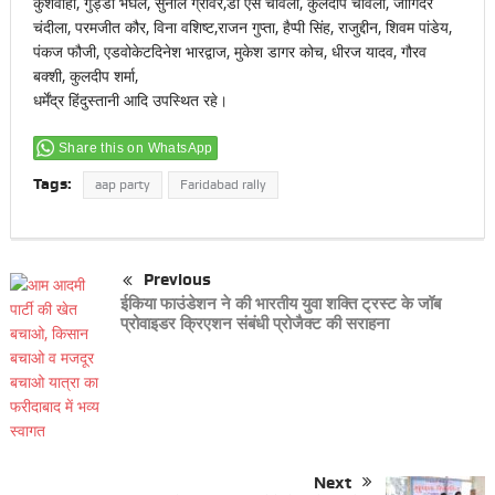
कुशवाहा, गुड्डी भघेल, सुनील ग्रोवर,डी एस चावला, कुलदीप चावला, जोगिंदर
चंदीला, परमजीत कौर, विना वशिष्ट,राजन गुप्ता, हैप्पी सिंह, राजुद्दीन, शिवम पांडेय,
पंकज फौजी, एडवोकेटदिनेश भारद्वाज, मुकेश डागर कोच, धीरज यादव, गौरव
बक्शी, कुलदीप शर्मा,
धर्मेंद्र हिंदुस्तानी आदि उपस्थित रहे।
Share this on WhatsApp
Tags:
aap party
Faridabad rally
Previous
ईकिया फाउंडेशन ने की भारतीय युवा शक्ति ट्रस्ट के जॉब
प्रोवाइडर क्रिएशन संबंधी प्रोजैक्ट की सराहना
Next