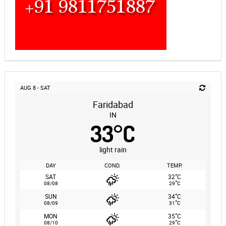
AUG 8 - SAT
Faridabad
IN
33
°
C
light rain
DAY
COND.
TEMP.
°
SAT
32
C
°
08/08
29
C
°
SUN
34
C
°
08/09
31
C
°
MON
35
C
°
08/10
29
C