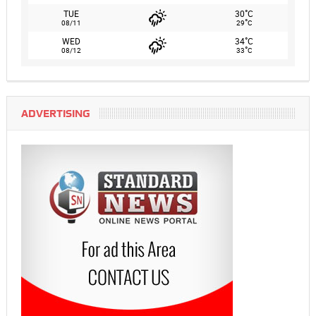
°
TUE
30
C
°
08/11
29
C
°
WED
34
C
°
08/12
33
C
ADVERTISING