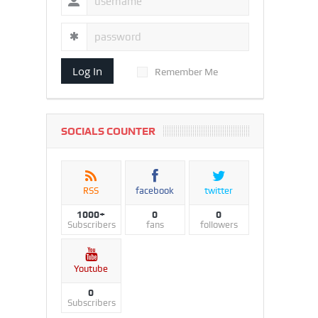
Log In
Remember Me
SOCIALS COUNTER
RSS
facebook
twitter
1000+
0
0
Subscribers
fans
followers
Youtube
0
Subscribers