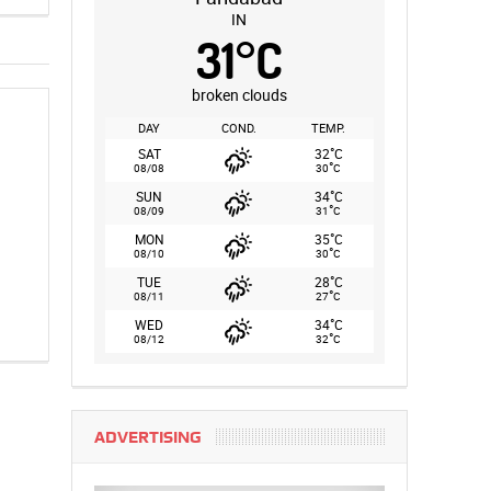
IN
31
°
C
broken clouds
DAY
COND.
TEMP.
°
SAT
32
C
°
08/08
30
C
°
SUN
34
C
°
08/09
31
C
°
MON
35
C
°
08/10
30
C
°
TUE
28
C
°
08/11
27
C
°
WED
34
C
°
08/12
32
C
ADVERTISING