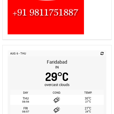
AUG 6 - THU
Faridabad
IN
29
°
C
overcast clouds
DAY
COND.
TEMP.
°
THU
30
C
°
08/06
27
C
°
FRI
27
C
°
08/07
29
C