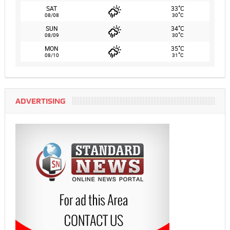
°
SAT
33
C
°
08/08
30
C
°
SUN
34
C
°
08/09
30
C
°
MON
35
C
°
08/10
31
C
ADVERTISING