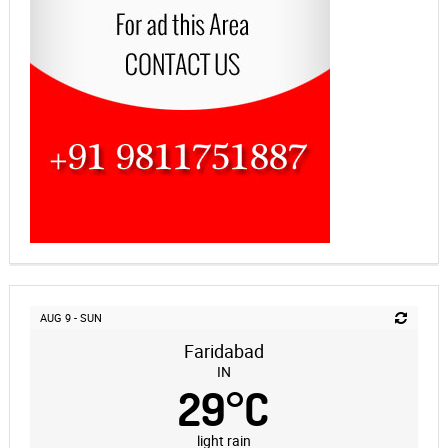
AUG 9 - SUN
Faridabad
IN
29
°
C
light rain