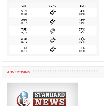
DAY
COND.
TEMP.
°
SUN
34
C
°
08/09
31
C
°
MON
34
C
°
08/10
29
C
°
TUE
27
C
°
08/11
28
C
°
WED
34
C
°
08/12
32
C
°
THU
35
C
°
08/13
32
C
ADVERTISING