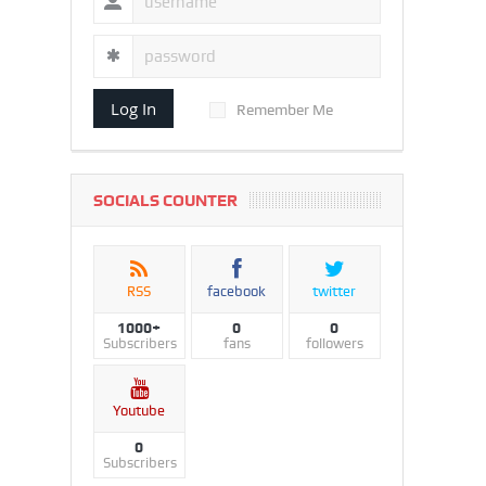
Log In
Remember Me
SOCIALS COUNTER
RSS
facebook
twitter
1000+
0
0
Subscribers
fans
followers
Youtube
0
Subscribers