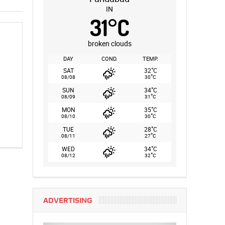
IN
31
°
C
broken clouds
DAY
COND.
TEMP.
°
SAT
32
C
°
08/08
30
C
°
SUN
34
C
°
08/09
31
C
°
MON
35
C
°
08/10
30
C
°
TUE
28
C
°
08/11
27
C
°
WED
34
C
°
08/12
32
C
ADVERTISING