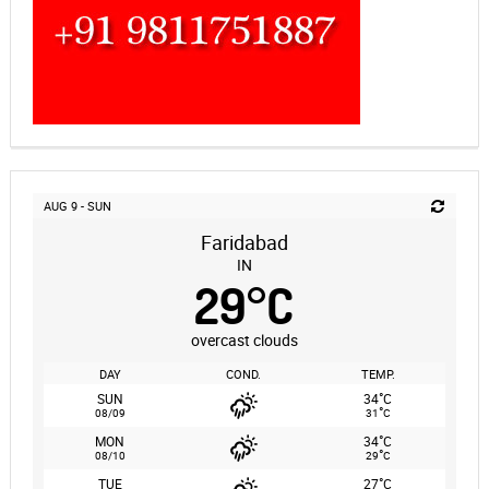
AUG 9 - SUN
Faridabad
IN
29
°
C
overcast clouds
DAY
COND.
TEMP.
°
SUN
34
C
°
08/09
31
C
°
MON
34
C
°
08/10
29
C
°
TUE
27
C