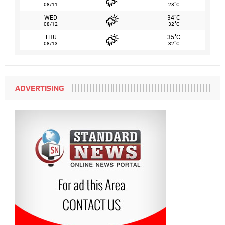
°
08/11
28
C
°
WED
34
C
°
08/12
32
C
°
THU
35
C
°
08/13
32
C
ADVERTISING