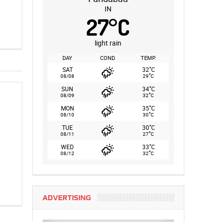
IN
27
°
C
light rain
DAY
COND.
TEMP.
°
SAT
32
C
°
08/08
29
C
°
SUN
34
C
°
08/09
32
C
°
MON
35
C
°
08/10
30
C
°
TUE
30
C
°
08/11
27
C
°
WED
33
C
°
08/12
32
C
ADVERTISING