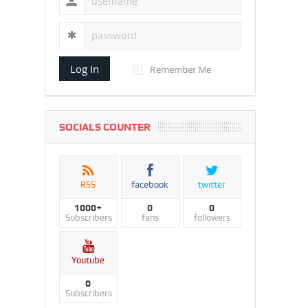
Log In
Remember Me
SOCIALS COUNTER
RSS
facebook
twitter
1000+
0
0
Subscribers
fans
followers
Youtube
0
Subscribers