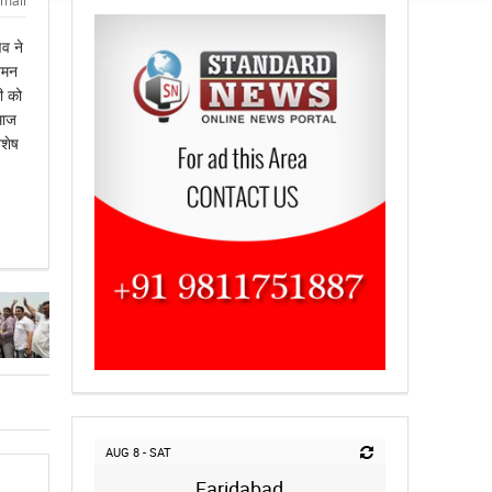
mail
णव ने
अमन
ी को
माज
िशेष
AUG 8 - SAT
Faridabad