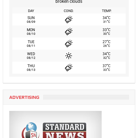
broken clouds
DAY
COND.
TEMP.
°
SUN
34
C
°
08/09
31
C
°
MON
33
C
°
08/10
30
C
°
TUE
27
C
°
08/11
26
C
°
WED
34
C
°
08/12
32
C
°
THU
37
C
°
08/13
33
C
ADVERTISING