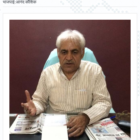
भाजपाई:आनंद कौशिक