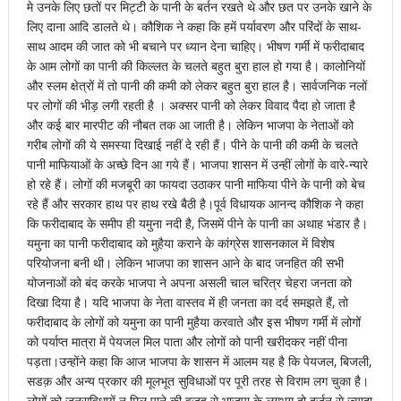
मे उनके लिए छतों पर मिट्टी के पानी के बर्तन रखते थे और छत पर उनके खाने के
लिए दाना आदि डालते थे। कौशिक ने कहा कि हमें पर्यावरण और परिंदों के साथ-
साथ आदम की जात को भी बचाने पर ध्यान देना चाहिए। भीषण गर्मी में फरीदाबाद
के आम लोगों का पानी की किल्लत के चलते बहुत बुरा हाल हो गया है। कालोनियों
और स्लम क्षेत्रों में तो पानी की कमी को लेकर बहुत बुरा हाल है। सार्वजनिक नलों
पर लोगों की भीड़ लगी रहती है । अक्सर पानी को लेकर विवाद पैदा हो जाता है
और कई बार मारपीट की नौबत तक आ जाती है। लेकिन भाजपा के नेताओं को
गरीब लोगों की ये समस्या दिखाई नहीं दे रही हैं। पीने के पानी की कमी के चलते
पानी माफियाओं के अच्छे दिन आ गये हैं। भाजपा शासन में उन्हीं लोगों के वारे-न्यारे
हो रहे हैं। लोगों की मजबूरी का फायदा उठाकर पानी माफिया पीने के पानी को बेच
रहे हैं और सरकार हाथ पर हाथ रखे बैठी है।पूर्व विधायक आनन्द कौशिक ने कहा
कि फरीदाबाद के समीप ही यमुना नदी है, जिसमें पीने के पानी का अथाह भंडार है।
यमुना का पानी फरीदाबाद को मुहैया कराने के कांग्रेस शासनकाल में विशेष
परियोजना बनी थी। लेकिन भाजपा का शासन आने के बाद जनहित की सभी
योजनाओं को बंद करके भाजपा ने अपना असली चाल चरित्र चेहरा जनता को
दिखा दिया है। यदि भाजपा के नेता वास्तव में ही जनता का दर्द समझते हैं, तो
फरीदाबाद के लोगों को यमुना का पानी मुहैया करवाते और इस भीषण गर्मी में लोगों
को पर्याप्त मात्रा में पेयजल मिल पाता और लोगों को पानी खरीदकर नहीं पीना
पड़ता।उन्होंने कहा कि आज भाजपा के शासन में आलम यह है कि पेयजल, बिजली,
सडक़ और अन्य प्रकार की मूलभूत सुविधाओं पर पूरी तरह से विराम लग चुका है।
लोगों को जनसुविधायें न मिल पाने की वजह से भाजपा के लगभग दो दर्जन से ज्यादा