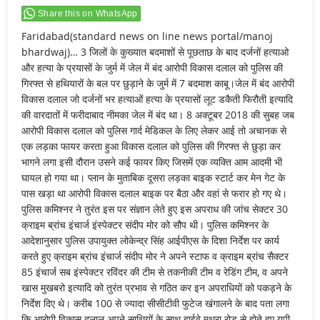
Share this on WhatsApp
Faridabad(standard news on line news portal/manoj
bhardwaj)… 3 जिलों के कुख्यात बदमाशों से पूछताछ के बाद दर्जनों हत्याओ
और हत्या के प्रयासों के जुर्म में जेल में बंद आरोपी विकास दलाल को पुलिस की
गिरफ्त से हथियारों के बल पर छुड़ाने के जुर्म में 7 बदमाश काबू।जेल में बंद आरोपी
विकास दलाल जो दर्जनों भर हत्याओं हत्या के प्रयासों लूट डकैती फिरौती इत्यादि
की वारदातों में फरीदाबाद नीमका जेल में बंद था। 8 अक्टूबर 2018 की सुबह जब
आरोपी विकास दलाल को पुलिस गार्द मेडिकल के लिए लेकर आई तो अचानक से
एक लड़का फायर करता हुआ विकास दलाल को पुलिस की गिरफ्त से छुड़ा कर
भागने लगा इसी दौरान उसने कई फायर किए जिसमें एक व्यक्ति आम आदमी भी
घायल हो गया था। प्लान के मुताबिक दूसरा लड़का बाइक स्टार्ट कर मेन गेट के
पास खड़ा था आरोपी विकास दलाल बाइक पर बैठा और वहां से फरार हो गए थे।
पुलिस कमिश्नर ने तुरंत इस पर संज्ञान लेते हुए इस अपराध की जांच सेक्टर 30
क्राइम ब्रांच इंचार्ज इंस्पेक्टर संदीप मोर को सौप थी। पुलिस कमिश्नर के
आदेशानुसार पुलिस उपायुक्त लोकेन्द्र सिंह आईपीएस के दिशा निर्देश पर कार्य
करते हुए क्राइम ब्रांच इंचार्ज संदीप मोर ने अपने स्टाफ व क्राइम ब्रांच सैक्टर
85 इंचार्ज सब इंस्पेक्टर रविंदर की टीम से तकनीकी टीम व रेडिंग टीम, व अपने
खास मुखबरो इत्यादि को तुरंत प्रभाव से गठित कर इन अपराधियों को पकड़ने के
निर्देश दिए थे। करीब 100 से ज्यादा सीसीटीवी फुटेज खंगालने के बाद पता लगा
कि आरोपी विकास दलाल अपने साथियों के साथ हाईवे मथुरा रोड से होते हुए यूपी