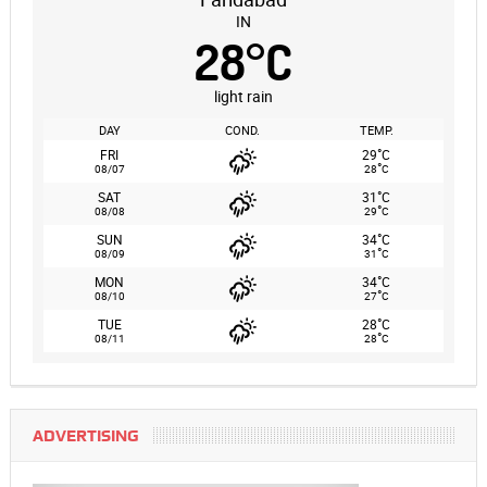
IN
28
°
C
light rain
DAY
COND.
TEMP.
°
FRI
29
C
°
08/07
28
C
°
SAT
31
C
°
08/08
29
C
°
SUN
34
C
°
08/09
31
C
°
MON
34
C
°
08/10
27
C
°
TUE
28
C
°
08/11
28
C
ADVERTISING