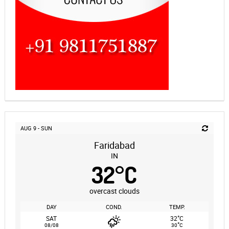
AUG 9 - SUN
Faridabad
IN
32
°
C
overcast clouds
DAY
COND.
TEMP.
°
SAT
32
C
°
08/08
30
C