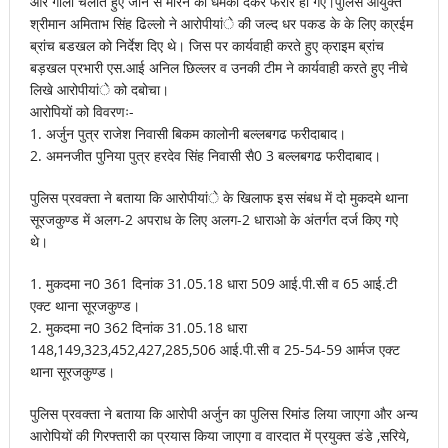
और गोली चलाते हुए जान से मारने की धमकी देकर फरार हो गए।पुलिस आयुक्त
श्रीमान अमिताभ सिंह ढिल्लो ने आरोपीयांे की जल्द धर पकड के के लिए का्रईम
ब्रांच बडखल को निर्देश दिए थे। जिस पर कार्यवाही करते हुए क्राइम ब्रांच
बड़खल प्रभारी एस.आई अनिल छिल्लर व उनकी टीम ने कार्यवाही करते हुए नीचे
लिखे आरोपीयांे को दबोचा।
आरोपियों को विवरणः-
1. अर्जुन पुत्र राजेश निवासी बिकम कालोनी बल्लबगढ फरीदाबाद।
2. अमनजीत पुनिया पुत्र हरदेव सिंह निवासी सै0 3 बल्लबगढ फरीदाबाद।
पुलिस प्रवक्ता ने बताया कि आरोपीयांे के खिलाफ इस संबध में दो मुकदमे थाना
सूरजकुण्ड में अलग-2 अपराध के लिए अलग-2 धाराओ के अंतर्गत दर्ज किए गऐ
थे।
1. मुकदमा न0 361 दिनांक 31.05.18 धारा 509 आई.पी.सी व 65 आई.टी
एक्ट थाना सूरजकुण्ड।
2. मुकदमा न0 362 दिनांक 31.05.18 धारा
148,149,323,452,427,285,506 आई.पी.सी व 25-54-59 आर्मज एक्ट
थाना सूरजकुण्ड।
पुलिस प्रवक्ता ने बताया कि आरोपी अर्जुन का पुलिस रिमांड लिया जाएगा और अन्य
आरोपियों की गिरफ्तारी का प्रयास किया जाएगा व वारदात में प्रयुक्त डंडे ,सरिये,