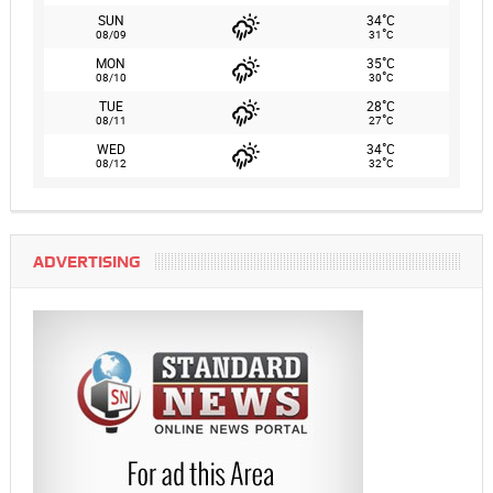
°
SUN
34
C
°
08/09
31
C
°
MON
35
C
°
08/10
30
C
°
TUE
28
C
°
08/11
27
C
°
WED
34
C
°
08/12
32
C
ADVERTISING