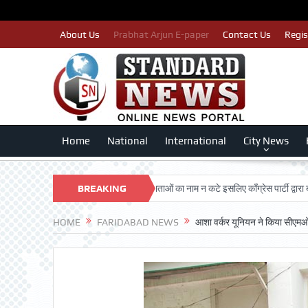
About Us
Prabhat Arjun E-paper
Contact Us
Regis
Home
National
International
City News
ARSHAN TRUST
BREAKING
पात्र मतदाताओं का नाम न कटे इसलिए काँग्रेस पार्टी द्वारा बीएलए 2 क
NEWS
HOME
FARIDABAD NEWS
आशा वर्कर यूनियन ने किया सीएमओ