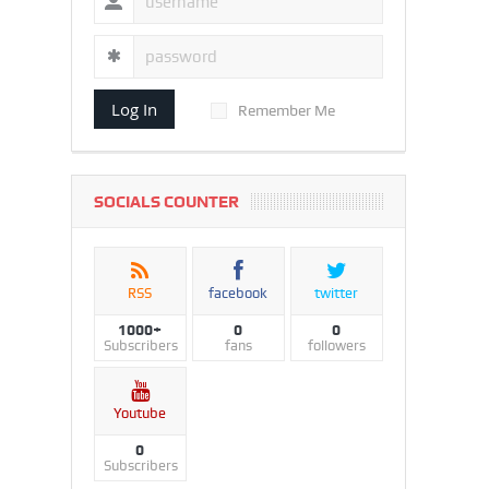
Log In
Remember Me
SOCIALS COUNTER
RSS
facebook
twitter
1000+
0
0
Subscribers
fans
followers
Youtube
0
Subscribers