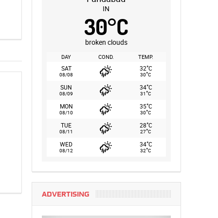
IN
30
°
C
broken clouds
DAY
COND.
TEMP.
°
SAT
32
C
°
08/08
30
C
°
SUN
34
C
°
08/09
31
C
°
MON
35
C
°
08/10
30
C
°
TUE
28
C
°
08/11
27
C
°
WED
34
C
°
08/12
32
C
ADVERTISING