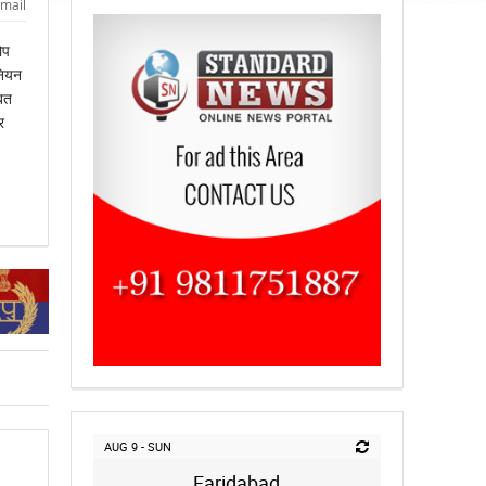
mail
ोप
नियन
बत
र
AUG 9 - SUN
Faridabad