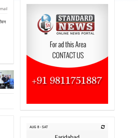
mail
जीवन
AUG 8 - SAT
Faridabad