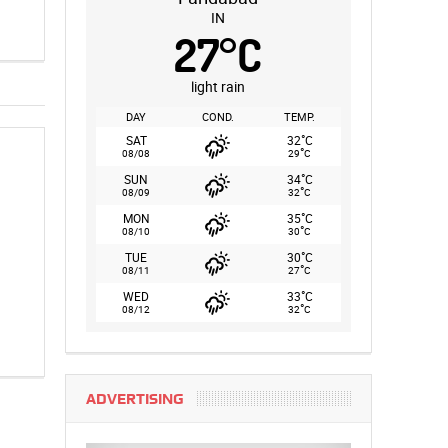
IN
27
°
C
light rain
DAY
COND.
TEMP.
°
SAT
32
C
°
08/08
29
C
°
SUN
34
C
°
08/09
32
C
°
MON
35
C
°
08/10
30
C
°
TUE
30
C
°
08/11
27
C
°
WED
33
C
°
08/12
32
C
ADVERTISING