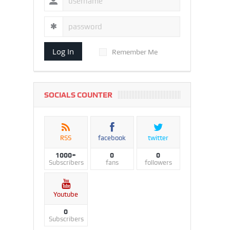
Log In
Remember Me
SOCIALS COUNTER
RSS
facebook
twitter
1000+
0
0
Subscribers
fans
followers
Youtube
0
Subscribers