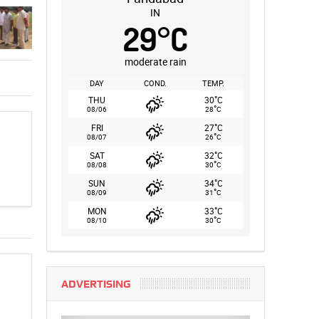
IN
29
°
C
moderate rain
DAY
COND.
TEMP.
°
THU
30
C
°
08/06
28
C
°
FRI
27
C
°
08/07
26
C
°
SAT
32
C
°
08/08
30
C
°
SUN
34
C
°
08/09
31
C
°
MON
33
C
°
08/10
30
C
ADVERTISING