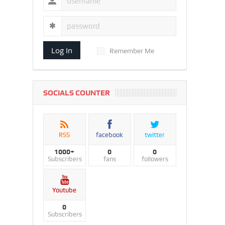
Log In
Remember Me
SOCIALS COUNTER
RSS
facebook
twitter
1000+
0
0
Subscribers
fans
followers
Youtube
0
Subscribers