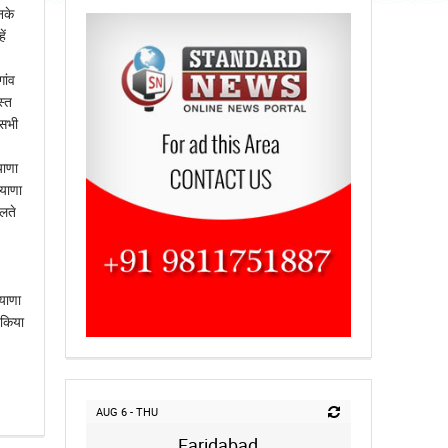
नके
ें
ांव
स्त
 सभी
याणा
ियाणा
िलते
ियाणा
 किया
AUG 6 - THU
Faridabad