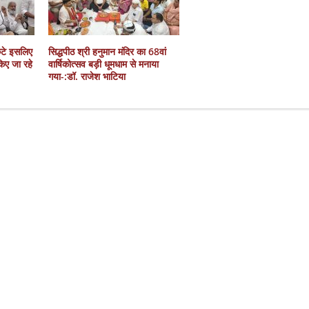
कटे इसलिए
सिद्धपीठ श्री हनुमान मंदिर का 68वां
 किए जा रहे
वार्षिकोत्सव बड़ी धूमधाम से मनाया
गया-:डॉ. राजेश भाटिया