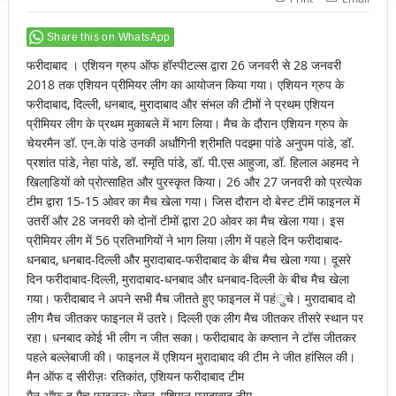
Share this on WhatsApp
फरीदाबाद । एशियन ग्रुप ऑफ हॉस्पीटल्स द्वारा 26 जनवरी से 28 जनवरी
2018 तक एशियन प्रीमियर लीग का आयोजन किया गया। एशियन ग्रुप के
फरीदाबाद, दिल्ली, धनबाद, मुरादाबाद और संभल की टीमों ने प्रथम एशियन
प्रीमियर लीग के प्रथम मुकाबले में भाग लिया। मैच के दौरान एशियन ग्रुप के
चेयरमैन डॉ. एन.के पांडे उनकी अर्धांगिनी श्रीमति पदझ्मा पांडे अनुपम पांडे, डॉ.
प्रशांत पांडे, नेहा पांडे, डॉ. स्मृति पांडे, डॉ. पी.एस आहुजा, डॉ. हिलाल अहमद ने
खिलाडि़यों को प्रोत्साहित और पुरस्कृत किया। 26 और 27 जनवरी को प्रत्येक
टीम द्वारा 15-15 ओवर का मैच खेला गया। जिस दौरान दो बेस्ट टीमें फाइनल में
उतरीं और 28 जनवरी को दोनों टीमों द्वारा 20 ओवर का मैच खेला गया। इस
प्रीमियर लीग में 56 प्रतिभागियों ने भाग लिया।लीग में पहले दिन फरीदाबाद-
धनबाद, धनबाद-दिल्ली और मुरादाबाद-फरीदाबाद के बीच मैच खेला गया। दूसरे
दिन फरीदाबाद-दिल्ली, मुरादाबाद-धनबाद और धनबाद-दिल्ली के बीच मैच खेला
गया। फरीदाबाद ने अपने सभी मैच जीतते हुए फाइनल में पहंुचे। मुरादाबाद दो
लीग मैच जीतकर फाइनल में उतरे। दिल्ली एक लीग मैच जीतकर तीसरे स्थान पर
रहा। धनबाद कोई भी लीग न जीत सका। फरीदाबाद के कप्तान ने टॉस जीतकर
पहले बल्लेबाजी की। फाइनल में एशियन मुरादाबाद की टीम ने जीत हांसिल की।
मैन ऑफ द सीरीज़ः रतिकांत, एशियन फरीदाबाद टीम
मैन ऑफ द मैच फाइनलः रोहन, एशियन मुरादाबाद टीम