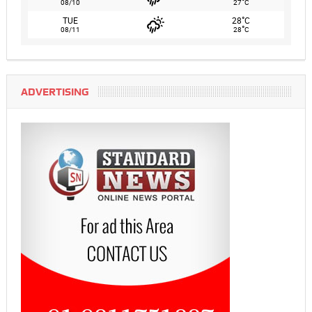
°
08/10
27
C
°
TUE
28
C
°
08/11
28
C
ADVERTISING