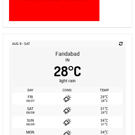
AUG 8 - SAT
Faridabad
IN
28
°
C
light rain
DAY
COND.
TEMP.
°
FRI
29
C
°
08/07
28
C
°
SAT
31
C
°
08/08
29
C
°
SUN
34
C
°
08/09
31
C
°
MON
34
C