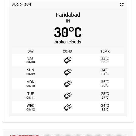
AUG 9 - SUN
Faridabad
IN
30
°
C
broken clouds
DAY
COND.
TEMP.
°
SAT
32
C
°
08/08
30
C
°
SUN
34
C
°
08/09
31
C
°
MON
35
C
°
08/10
30
C
°
TUE
28
C
°
08/11
27
C
°
WED
34
C
°
08/12
32
C