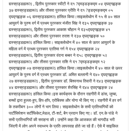
द्यस्स्रड्डह्यरू½ , द्वितीय पुरस्कार स्वीटी ने द१ ?द्मड्डङ्कद्म ०४ द्घद्गह्वङ्क
३७ द्यस्स्रड्डह्यरू½ और तीसरा पुरस्कार प्रीति ने द१ ?ड्डद्मङ्कद्म ०५
द्घद्गह्वङ्क ०६ द्यस्स्रड्डह्यरू½ हांसिल किया।साइक्लोथोन में १५ से ४० साल
आयुवर्ग के पुरुष वर्ग में प्रथम पुरस्कार मंजीत सिंह ने द३५ द्घद्गह्वङ्क ३७
द्यस्स्रड्डह्यरू½, द्वितीय पुरस्कार आकाश चौहान ने द३५द्घद्गह्वङ्क ४१
द्यस्स्रड्डह्यरू½ और तीसरा पुरस्कार तराश ने द३७ द्घद्गह्वङ्क ५०
द्यस्स्रड्डह्यरू½ हांसिल किया। साइक्लोथोन में ४० साल से ऊपर आयुवर्ग के
महिला वर्ग में प्रथम पुरस्कार प्रतिमा गर्ग ने द५४ द्घद्गह्वङ्क २४
द्यस्स्रड्डह्यरू½, द्वितीय पुरस्कार वंदना बब्बर ने द५८ द्घद्गह्वङ्क ५२
द्यस्स्रड्डह्यरू½ और तीसरा पुरस्कार राशि ने द१ ?द्मड्डङ्कद्म १२
द्घद्गह्वङ्क ०७ द्यस्स्रड्डह्यरू½ हांसिल किया।साइक्लोथोन में ४० साल से ऊपर
आयुवर्ग के पुरुष वर्ग में प्रथम पुरस्कार डॉ. अमित बल्लानी ने द४० द्घद्गह्वङ्क
२७ द्यस्स्रड्डह्यरू½ , द्वितीय पुरस्कार डॉ. बिश्वनाथ तिवारी ने द४३ द्घद्गह्वङ्क
४४ द्यस्स्रड्डह्यरू½ और तीसरा पुरस्कार शेरसिंह ने द४४ द्घद्गह्वङ्क २४
द्यस्स्रड्डह्यरू½ हांसिल किया।इस कार्यक्रम के दौरान राहगीरी में डांस, जुम्बा,
बच्चों द्वारा हुल्ला-हुप, हिप-हॉप, एरोबिक्स और योगा भी किए गए। राहगीरी में हर वर्ग
के तकरीबन ३०० लोगों ने भाग लिया। साइक्लोथोन के सभी प्रतिभागियों को
पार्टीसिपेशन सर्टीफिकेट,मेडल, टी-शर्ट, बैग प्रदान किए गए। डॉ. एन.के पांडे ने
सभी प्रतिभागियों की सराहना की। उन्होंने कहा कि आजकल की भागदौड भरी
जिंदगी में लोग अपने स्वाथ्स्य के प्रति लापरवाह होते जा रहे हैं। ऐसे में साइकिल