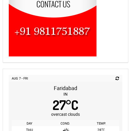
AUG 7 - FRI
Faridabad
IN
27
°
C
overcast clouds
DAY
COND.
TEMP.
°
THU
28
C