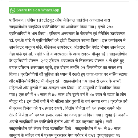
Share this on WhatsApp
फरीदाबाद। एशियन इंस्टीट्यूट ऑफ मेडिकल साइंसेज अस्पताल द्वारा
साइक्लोथोन साइकिल प्रतियोगिता का आयोजन किया गया। इसमें २५०
प्रतिभागियों ने भाग लिया। एशियन अस्पताल के चेयरमैन एवं मैनेजिंग डायरेक्टर
डॉ. एन.के पांडे ने प्रतियोगियों को झंडी दिखाकर रवाना किया। इस कार्यक्रम मे
डायरेक्टर अनुपम पांडे, मेडिकल डायरेक्टर, अंतर्राष्ट्रीय पेशंट विभाग डायरेक्टर
नेहा पांडे एवं डॉ. स्मृति पांडे व अस्पताल के अन्य सदस्य मौजूद रहे। साइक्लोथोन
के प्रतियोगी सेक्टर -२१ए एशियन अस्पताल से निकलकर सेक्टर-८ से होते हुए
वापस एशियन अस्पताल पहुंचे, इस दौरान उन्होंने २१ किलोमीटर का सफर तय
किया। प्रतियोगियों की सुविधा को ध्यान में रखते हुए जगह-जगह पर नर्सिंग स्टाफ
और फीजि़योथेरेपिस्ट भी मौजूद रहे। साइक्लोथोन १५ साल से ऊपर के बच्चों,
महिलाओं और पुरुषों ने बढ़-चढक़र भाग लिया। दो आयुवर्गों में विभाजित किया
गया। एक वर्ग में १५ साल से ४० साल और दूसरे वर्ग में ४० साल से ऊपर के लोग
मौजूद रहे। इन दोनों वर्गो में भी महिला और पुरुषों के वर्ग बनाया गया। प्रत्येक वर्ग
में प्रथम विजेता को १५ हजार रूपये , द्वितीय विजेता को १० हजार रूपये और
तीसरे विजेता को ५००० हजार रूपये का नकद इनाम दियाा गया। सुबह ही अपनी-
अपनी साइकिलों पर प्रतियोगी हेल्मेट और नी-पैड पहनकर पहुंचे। सभी
साइक्लोथोन को लेकर बेहद उत्साहित दिखे। साइक्लोथोन में १५ से ४० साल
आयुवर्ग के महिला वर्ग में प्रथम पुरस्कार मेघा ग्रोवर ने द५३ द्घद्गह्वङ्क २६