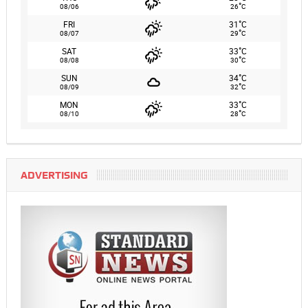
°
08/06
26
C
°
FRI
31
C
°
08/07
29
C
°
SAT
33
C
°
08/08
30
C
°
SUN
34
C
°
08/09
32
C
°
MON
33
C
°
08/10
28
C
ADVERTISING