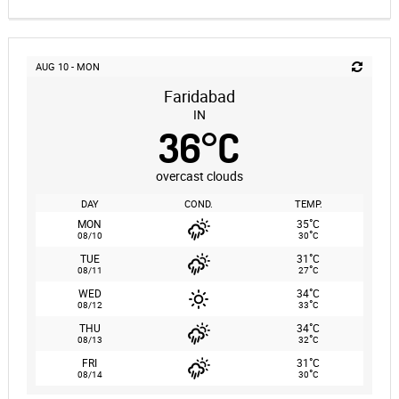
AUG 10 - MON
Faridabad
IN
36
°
C
overcast clouds
DAY
COND.
TEMP.
°
MON
35
C
°
08/10
30
C
°
TUE
31
C
°
08/11
27
C
°
WED
34
C
°
08/12
33
C
°
THU
34
C
°
08/13
32
C
°
FRI
31
C
°
08/14
30
C