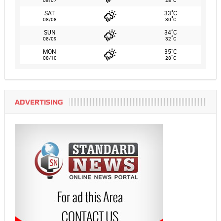
°
SAT
33
C
°
08/08
30
C
°
SUN
34
C
°
08/09
32
C
°
MON
35
C
°
08/10
28
C
ADVERTISING