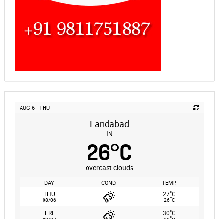
AUG 6 - THU
Faridabad
IN
26
°
C
overcast clouds
DAY
COND.
TEMP.
°
THU
27
C
°
08/06
26
C
°
FRI
30
C
°
08/07
28
C