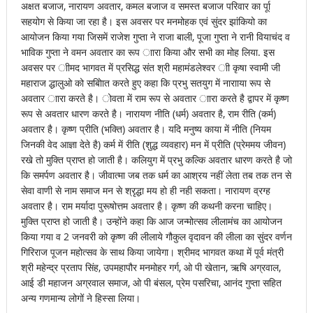
अक्षत बजाज, नारायण अवतार, कमल बजाज व समस्त बजाज परिवार का र्पूा
सहयोग से किया जा रहा है। इस अवसर पर मनमोहक एवं सुंदर झांकियो का
आयोजन किया गया जिसमें राजेश गुप्ता ने राजा बाली, पूजा गुप्ता ने रानी वियाचंद व
भाविक गुप्ता ने वमन अवतार का रूप ाारा किया और सभी का मोह लिया. इस
अवसर पर ाीमद भागवत में प्रसिद्ध संत श्री महामंडलेश्वर ाी कृषा स्वामी जी
महाराज द्धालुओ को सबोाित करते हुए कहा कि प्रभु सतयुग में नारााया रूप से
अवतार ाारा करते है। ोवता में राम रूप से अवतार ाारा करते है द्वापर में कृष्ण
रूप से अवतार धारण करते है। नारायण नीति (धर्म) अवतार है, राम रीति (कर्म)
अवतार है। कृष्ण प्रीति (भक्ति) अवतार है। यदि मनुष्य काया में नीति (नियम
जिनकी वेद आज्ञा देते है) कर्म में रीति (शुद्ध व्यवहार) मन में प्रीति (प्रेममय जीवन)
रखे तो मुक्ति प्राप्त हो जाती है। कलियुग में प्रभु कल्कि अवतार धारण करते है जो
कि समर्पण अवतार है। जीवात्मा जब तक धर्म का आश्रय नहीं लेता तब तक तन से
सेवा वाणी से नाम समाज मन से श्रृद्धा मय हो ही नही सकता। नारायण व्रग्ह
अवतार है। राम मर्यादा पुरूषोत्तम अवतार है। कृष्ण की कथनी करना चाहिए।
मुक्ति प्राप्त हो जाती है। उन्होंने कहा कि आज जन्मोत्सव लीलामंच का आयोजन
किया गया व 2 जनवरी को कृष्ण की लीलाये गौकुल वृदावन की लीला का सुंदर वर्णन
गिरिराज पूजन महोत्सव के साथ किया जायेगा। श्रीमद भागवत कथा में पूर्व मंत्री
श्री महेन्द्र प्रताप सिंह, उपमहापौर मनमोहर गर्ग, ओ पी खेतान, ऋषि अग्रवाल,
आई डी महाजन अग्रवाल समाज, ओ पी बंसल, प्रेम पसरिचा, आनंद गुप्ता सहित
अन्य गणमान्य लोगों ने हिस्सा लिया।