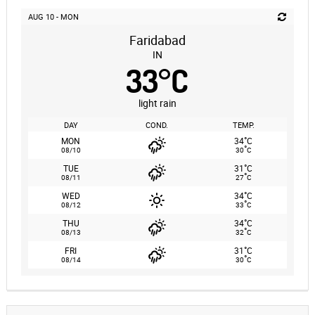
AUG 10 - MON
Faridabad
IN
33
°
C
light rain
DAY
COND.
TEMP.
°
MON
34
C
°
08/10
30
C
°
TUE
31
C
°
08/11
27
C
°
WED
34
C
°
08/12
33
C
°
THU
34
C
°
08/13
32
C
°
FRI
31
C
°
08/14
30
C