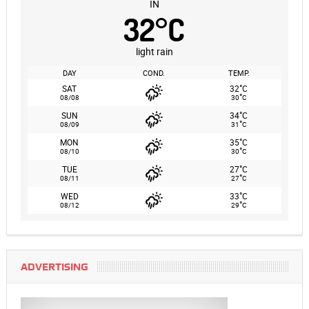
IN
32
°
C
light rain
DAY
COND.
TEMP.
°
SAT
32
C
°
08/08
30
C
°
SUN
34
C
°
08/09
31
C
°
MON
35
C
°
08/10
30
C
°
TUE
27
C
°
08/11
27
C
°
WED
33
C
°
08/12
29
C
ADVERTISING