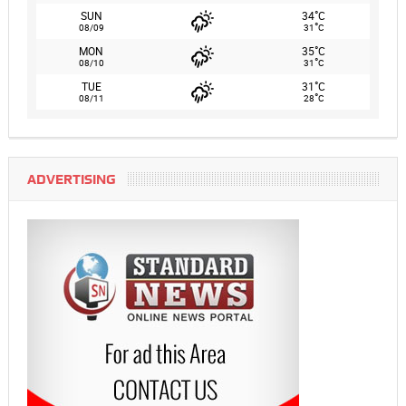
°
SUN
34
C
°
08/09
31
C
°
MON
35
C
°
08/10
31
C
°
TUE
31
C
°
08/11
28
C
ADVERTISING