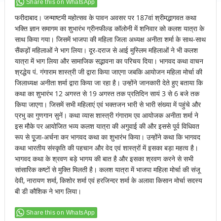
Share this on WhatsApp
फरीदाबाद। जन्माष्टमी महोत्सव के पावन अवसर पर 187वां श्रीमद्भागवत कथा
भक्ति ज्ञान समागम का शुभारंभ ग्रीनफील्ड कॉलोनी में शनिवार को कलश यात्रा के
साथ किया गया। जिसमें भाजपा की महिला जिला अध्यक्ष अनीता शर्मा के साथ-साथ
सैंकड़ों महिलाओं ने भाग लिया। दूर-दराज से आई मुस्लिम महिलाओं ने भी कलश
यात्रा में भाग लिया और सामाजिक सद्भावना का परिचय दिया। भागवद कथा वाचन
श्रद्धेय पं. गंगाराम शास्त्री जी द्वारा किया जाएगा जबकि आयोजन महिला मोर्चा की
जिलाध्यक्ष अनीता शर्मा द्वारा किया जा रहा है। उन्होंने जानकारी देते हुए बताया कि
कथा का शुभारंभ 12 अगस्त से 19 अगस्त तक प्रतिदिन सायं 3 से 6 बजे तक
किया जाएगा। जिसमें सभी महिलाएं एवं भक्तजन भारी से भारी संख्या में पहुंचे और
प्रभु का गुणगान सुनें। कथा व्यास शास्त्री गंगाराम एव आयोजक अनीता शर्मा ने
इस मौके पर आयोजित भव्य कलश यात्रा की अगुवाई की और इससे पूर्व विधिवत
रूप से पूूजा-अर्चना कर भागवद कथा का शुभारंभ किया। उन्होंने कथा कि भागवद
कथा भारतीय संस्कृति की पहचान और वेद एवं शास्त्रों में इसका बड़ा महत्व है।
भागवद कथा के श्रवण बड़े भागय की बात है और इसका श्रवण करने से सभी
सांसारिक कष्टों से मुक्ति मिलती है। कलश यात्रा में भाजपा महिला मोर्चा की संजू
देवी, नारायण शर्मा, किशोर शर्मा एवं हरजिन्दर शर्मा के अलावा किसान मोर्चा सदस्य
बी डी कौशिक ने भाग लिया।
Share this on WhatsApp