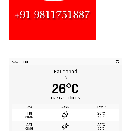
AUG 7 - FRI
Faridabad
IN
26
°
C
overcast clouds
DAY
COND.
TEMP.
°
FRI
28
C
°
08/07
28
C
°
SAT
33
C
°
08/08
30
C