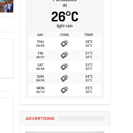
IN
26
°
C
light rain
DAY
COND.
TEMP.
°
THU
28
C
°
08/06
26
C
°
FRI
31
C
°
08/07
29
C
°
SAT
33
C
°
08/08
30
C
°
SUN
34
C
°
08/09
32
C
°
MON
35
C
°
08/10
28
C
ADVERTISING