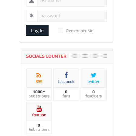
Log In
Remember Me
SOCIALS COUNTER
RSS
facebook
twitter
1000+
0
0
Subscribers
fans
followers
Youtube
0
Subscribers