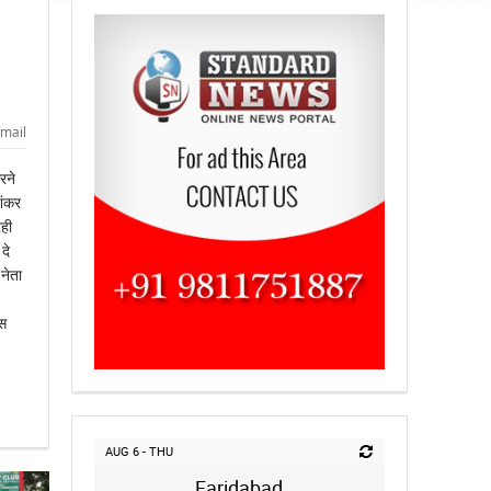
mail
रने
शंकर
रही
दे
नेता
इस
AUG 6 - THU
Faridabad