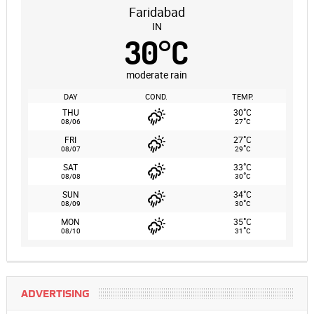
Faridabad
IN
30
°
C
moderate rain
DAY
COND.
TEMP.
°
THU
30
C
°
08/06
27
C
°
FRI
27
C
°
08/07
29
C
°
SAT
33
C
°
08/08
30
C
°
SUN
34
C
°
08/09
30
C
°
MON
35
C
°
08/10
31
C
ADVERTISING