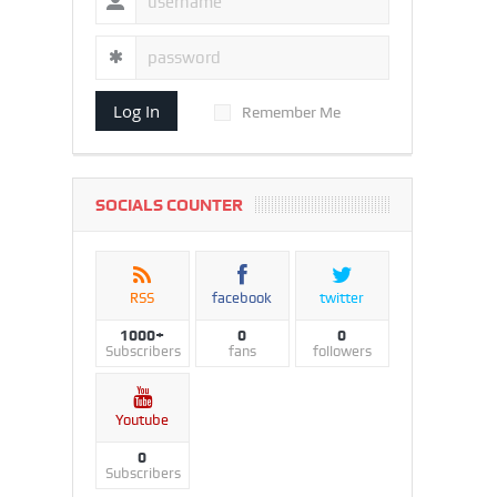
Log In
Remember Me
SOCIALS COUNTER
RSS
facebook
twitter
1000+
0
0
Subscribers
fans
followers
Youtube
0
Subscribers