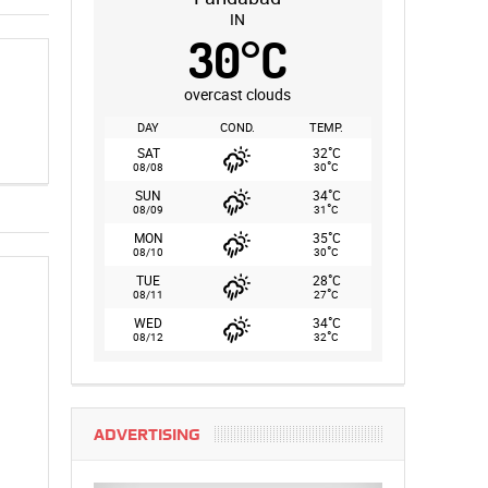
IN
30
°
C
overcast clouds
DAY
COND.
TEMP.
°
SAT
32
C
°
08/08
30
C
°
SUN
34
C
°
08/09
31
C
°
MON
35
C
°
08/10
30
C
°
TUE
28
C
°
08/11
27
C
°
WED
34
C
°
08/12
32
C
ADVERTISING