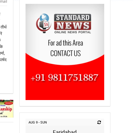
mail
थ
तीर्थ
रे
े
के
्मा,
ार्षद
AUG 9 - SUN
Faridabad