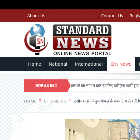
About Us
Prabhat Arjun E-paper
Contact Us
Regis
Home
National
International
City News
ARSHAN TRUST
BREAKING
पात्र मतदाताओं का नाम न कटे इसलिए काँग्रेस पार्टी द्वारा बीएलए 2 
NEWS
HOME
CITY NEWS
उद्योग मंत्री विपुल गोयल के कार्यालय से श्री