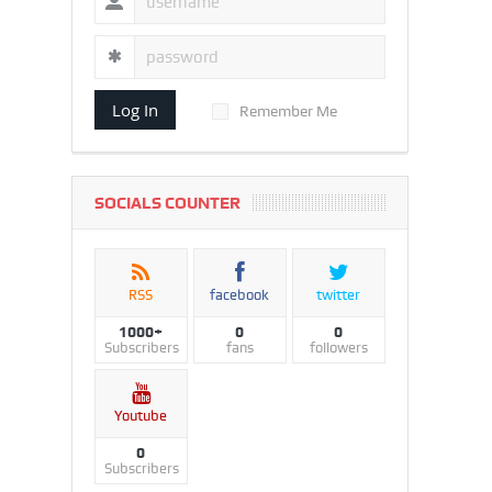
Log In
Remember Me
SOCIALS COUNTER
RSS
facebook
twitter
1000+
0
0
Subscribers
fans
followers
Youtube
0
Subscribers