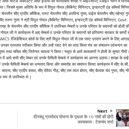
ार्टर्ड अकाउंटेंट ऑफ़ इंडिया की फरीदाबाद शाखा ने आई०सी०ए ०आई० भवन मे दिनाँ
 जिसमे मुख्य अतिथि के रूप में विपुल गोयल (कैबिनेट मिनिस्टर, इन्डस्ट्री एंड कॉमर्स मिनिस
रमैन सीए प्रदीप कौशिक, पास्ट चेयरमैन सीए अरविन्द गुप्ता, वाईस चेयरमैन सीए महेन्द्र गुप्
सीए तरुण गुप्ता ने श्री विपुल गोयल (कैबिनेट मिनिस्टर, इन्डस्ट्री एंड कॉमर्स मिनिस्टर, Govt.
ाखा के चेयरमैन सीए प्रदीप कौशिक ने उपस्थित मेम्बरो व उनके परिवार के सदस्यों को होली क
यल जी ने कार्यक्रम में आए मेम्बर्स व उनके परिवार के सदस्यों को हरियाणा सरकार के कार्यो स
GMCS रेजिडेंशियल कोर्स के लिए श्री विपुल गोयल जी से एक प्लाट प्रदान करने के लिए आग्र
उनका प्रस्ताव स्वीकार किया और उन्हें प्लाट देने का वादा किया मंच का संचालन एवंचन्दन का
ता तथा सचिव सीए जितेन्दर चावला ने किया ! मथुरा से आये कलाकारों ने होली के सुन्दर गीतों
म में आये सभी सीए मेम्बर एवं उनके फैमिली मेम्बर्स ने कार्यक्रम का आनन्द उठाया ! शाखा के वा
र एवं उनके फैमिली मेम्बर्स का धन्यवाद किया और समारोह का समापन किया! कार्यक्रम में सीए के.सी.
 चांदना, सीए प्रदीप बंसल, सीए देवेंदर गौड़, सीए राम लाल बोरार, सीए कैलाश चंद गुप्ता, सीए न
्य रूप से उपस्थित थे |
Next
दीनबंधु ग्रामोदय योजना के पृथला के 10 गांवों की होगी
कायाकल्प : टेकचंद शर्मा