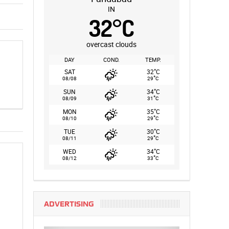
IN
32
°
C
overcast clouds
DAY
COND.
TEMP.
°
SAT
32
C
°
08/08
29
C
°
SUN
34
C
°
08/09
31
C
°
MON
35
C
°
08/10
29
C
°
TUE
30
C
°
08/11
29
C
°
WED
34
C
°
08/12
33
C
ADVERTISING