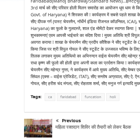
Faridabad(Manoj Bhardwaj/Standard News)…इंस्टिट्यूट ऑफ़ च
3rd मार्च को सीए परिवार होली मिलन समारोह का आयोजन धूम धाम से किया !
Govt. of Haryana) ने शिरकत की ! कार्यक्रम में सबसे पहले शाखा के चेय
सीए दीपक गर्ग (पास्ट चेयरमैन, नॉर्थेर्न इंडिया रीजनल कॉउन्सिल, ICAI), 
Haryana) का फूलो के गुलदस्ते, शाल एंड मोमेंटो देकर स्वागत किया | श
शुभकामनाएं एवम आपसी भाईचारे का संदेश दिया ! मुख्य अतिथि श्री विपुल गो
अवगत कराया ! शाखा के चेयरमैन सीए प्रदीप कौशिक ने सीए स्टूडेंट के 
किया जिस पर श्री विपुल गोयल ने सीए स्टूडेंट के उज्जवल भविष्य के लिए 
तिलक लगाकर मुख्य अतिथियो का अभिनन्दन वाईस चेयरमैन सीए महेन्द्र गुप्
राधा कृष्ण की फूलो की होली द्वारा अपनी कला का प्रर्दशन किया ! कार्यक्र
चेयरमैन सीए महेन्द्र गुप्ता, ने कार्यक्रम में आये मुख्य अतिथि, सीए मेम्ब
सिंघल (एक्स – वाईस प्रेजिडेंट, ITAT), सीए सन्तोष अग्रवाल, सीए ऐ. ऍन.
गोयल, सीए हरीश चंद मंगला, सीए रोहताश शर्मा, सीए मनुज गर्ग इत्यादि मुख
Tags:
ca
faridabad
funcation
holi
Previous
महिला रक्तदान शिविर की तैयारी को लेकर बैठक