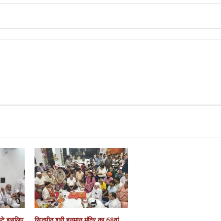
कटे इसलिए
सिद्धपीठ श्री हनुमान मंदिर का 68वां