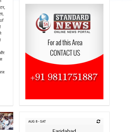
क
्टर,
ता,
 of
ी
े
ह
 और
ईस
ीरज
AUG 8 - SAT
Faridabad