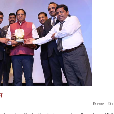
न
Print
E