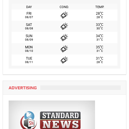
DAY
COND.
TEMP.
°
FRI
28
C
°
08/07
28
C
°
SAT
33
C
°
08/08
30
C
°
SUN
34
C
°
08/09
31
C
°
MON
35
C
°
08/10
31
C
°
TUE
31
C
°
08/11
28
C
ADVERTISING