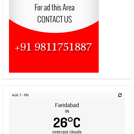
AUG 7 - FRI
Faridabad
IN
26
°
C
overcast clouds