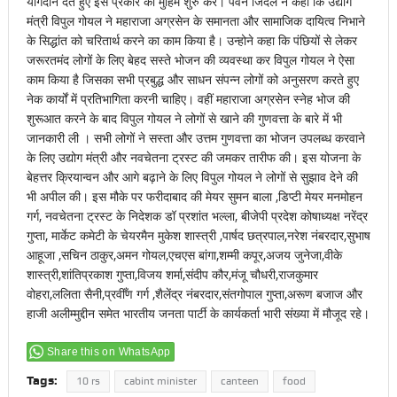
योगदान देते हुए इस प्रकार की मुहिम शुरु करें। पवन जिंदल ने कहा कि उद्योग
मंत्री विपुल गोयल ने महाराजा अग्रसेन के समानता और सामाजिक दायित्व निभाने
के सिद्धांत को चरितार्थ करने का काम किया है। उन्होने कहा कि पंछियों से लेकर
जरूरतमंद लोगों के लिए बेहद सस्ते भोजन की व्यवस्था कर विपुल गोयल ने ऐसा
काम किया है जिसका सभी प्रबुद्ध और साधन संपन्न लोगों को अनुसरण करते हुए
नेक कार्यों में प्रतिभागिता करनी चाहिए। वहीं महाराजा अग्रसेन स्नेह भोज की
शुरूआत करने के बाद विपुल गोयल ने लोगों से खाने की गुणवत्ता के बारे में भी
जानकारी ली । सभी लोगों ने सस्ता और उत्तम गुणवत्ता का भोजन उपलब्ध करवाने
के लिए उद्योग मंत्री और नवचेतना ट्रस्ट की जमकर तारीफ की। इस योजना के
बेहत्तर क्रियान्वन और आगे बढ़ाने के लिए विपुल गोयल ने लोगों से सुझाव देने की
भी अपील की। इस मौके पर फरीदाबाद की मेयर सुमन बाला ,डिप्टी मेयर मनमोहन
गर्ग, नवचेतना ट्रस्ट के निदेशक डॉ प्रशांत भल्ला, बीजेपी प्रदेश कोषाध्यक्ष नरेंद्र
गुप्ता, मार्केट कमेटी के चेयरमैन मुकेश शास्त्री ,पार्षद छत्रपाल,नरेश नंबरदार,सुभाष
आहूजा ,सचिन ठाकुर,अमन गोयल,एचएस बांगा,शम्मी कपूर,अजय जुनेजा,वीके
शास्त्री,शांतिप्रकाश गुप्ता,विजय शर्मा,संदीप कौर,मंजू चौधरी,राजकुमार
वोहरा,ललिता सैनी,प्रवीँण गर्ग ,शैलेंद्र नंबरदार,संतगोपाल गुप्ता,अरूण बजाज और
हाजी अलीम्मुद्दीन समेत भारतीय जनता पार्टी के कार्यकर्ता भारी संख्या में मौजूद रहे।
Share this on WhatsApp
Tags:
10 rs
cabint minister
canteen
food