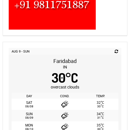
AUG 9 - SUN
Faridabad
IN
30
°
C
overcast clouds
DAY
COND.
TEMP.
°
SAT
32
C
°
08/08
30
C
°
SUN
34
C
°
08/09
31
C
°
MON
35
C
°
08/10
30
C