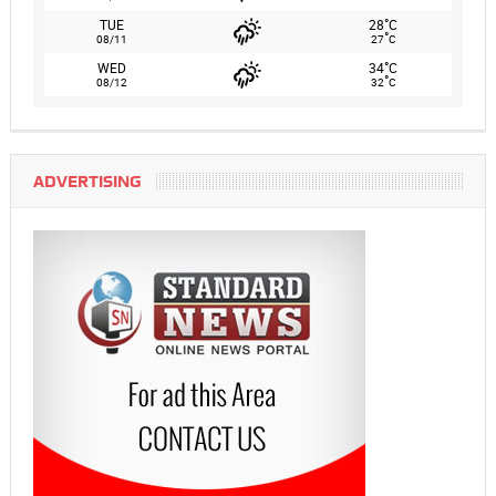
°
TUE
28
C
°
08/11
27
C
°
WED
34
C
°
08/12
32
C
ADVERTISING