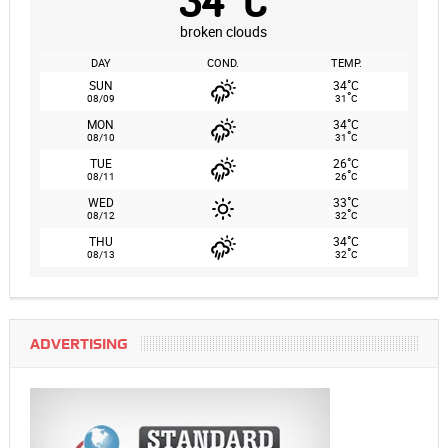
broken clouds
DAY
COND.
TEMP.
°
SUN
34
C
°
08/09
31
C
°
MON
34
C
°
08/10
31
C
°
TUE
26
C
°
08/11
26
C
°
WED
33
C
°
08/12
32
C
°
THU
34
C
°
08/13
32
C
ADVERTISING