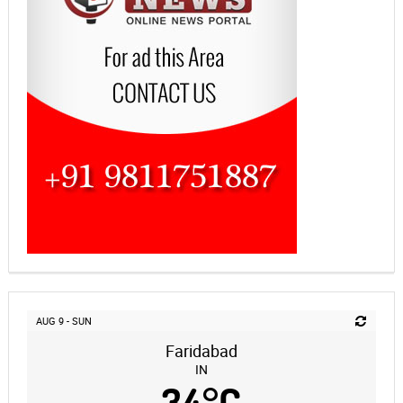
AUG 9 - SUN
Faridabad
IN
34
°
C