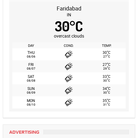
Faridabad
IN
30
°
C
overcast clouds
DAY
COND.
TEMP.
°
THU
30
C
°
08/06
27
C
°
FRI
27
C
°
08/07
29
C
°
SAT
33
C
°
08/08
30
C
°
SUN
34
C
°
08/09
30
C
°
MON
35
C
°
08/10
31
C
ADVERTISING