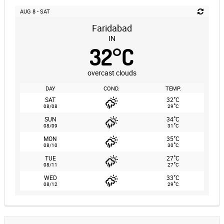
AUG 8 - SAT
Faridabad
IN
32
°
C
overcast clouds
DAY
COND.
TEMP.
°
SAT
32
C
°
08/08
29
C
°
SUN
34
C
°
08/09
31
C
°
MON
35
C
°
08/10
30
C
°
TUE
27
C
°
08/11
27
C
°
WED
33
C
°
08/12
29
C