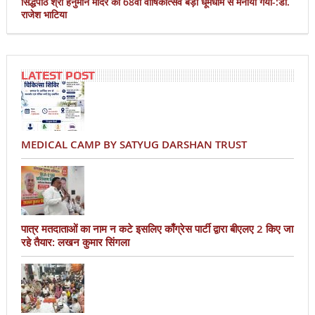
सिद्धपीठ श्री हनुमान मंदिर का 68वां वार्षिकोत्सव बड़ी धूमधाम से मनाया गया-:डॉ.
राजेश भाटिया
LATEST POST
MEDICAL CAMP BY SATYUG DARSHAN TRUST
पात्र मतदाताओं का नाम न कटे इसलिए काँग्रेस पार्टी द्वारा बीएलए 2 किए जा
रहे तैयार: लखन कुमार सिंगला