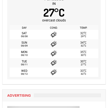
IN
27
°
C
overcast clouds
DAY
COND.
TEMP.
°
SAT
32
C
°
08/08
29
C
°
SUN
34
C
°
08/09
32
C
°
MON
35
C
°
08/10
30
C
°
TUE
30
C
°
08/11
27
C
°
WED
33
C
°
08/12
32
C
ADVERTISING