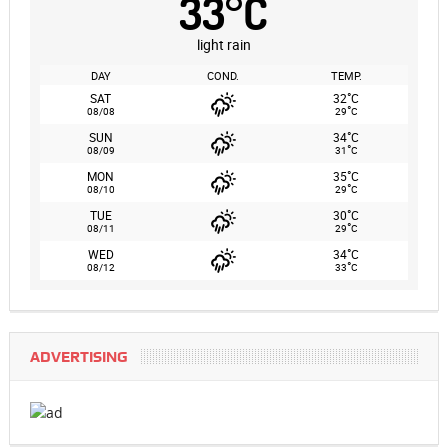
33
°
C
light rain
DAY
COND.
TEMP.
°
SAT
32
C
°
08/08
29
C
°
SUN
34
C
°
08/09
31
C
°
MON
35
C
°
08/10
29
C
°
TUE
30
C
°
08/11
29
C
°
WED
34
C
°
08/12
33
C
ADVERTISING