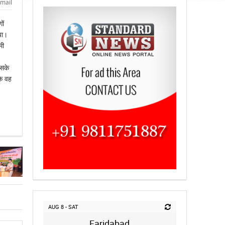
mail
ों
या।
मी
उसके
कि वह
AUG 8 - SAT
Faridabad