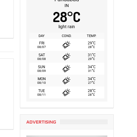
IN
28
°
C
light rain
DAY
COND.
TEMP.
°
FRI
29
C
°
08/07
28
C
°
SAT
31
C
°
08/08
29
C
°
SUN
34
C
°
08/09
31
C
°
MON
34
C
°
08/10
27
C
°
TUE
28
C
°
08/11
28
C
ADVERTISING