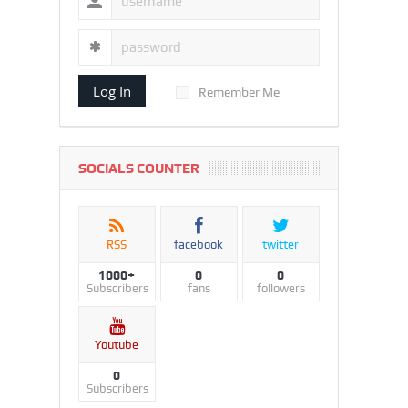
Log In
Remember Me
SOCIALS COUNTER
RSS
facebook
twitter
1000+
0
0
Subscribers
fans
followers
Youtube
0
Subscribers