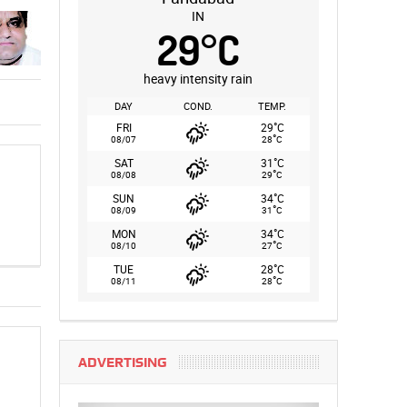
IN
29
°
C
heavy intensity rain
DAY
COND.
TEMP.
°
FRI
29
C
°
08/07
28
C
°
SAT
31
C
°
08/08
29
C
°
SUN
34
C
°
08/09
31
C
°
MON
34
C
°
08/10
27
C
°
TUE
28
C
°
08/11
28
C
ADVERTISING