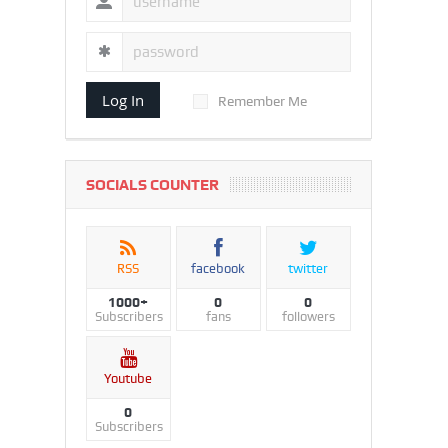
Log In
Remember Me
SOCIALS COUNTER
RSS
facebook
twitter
1000+
0
0
Subscribers
fans
followers
Youtube
0
Subscribers