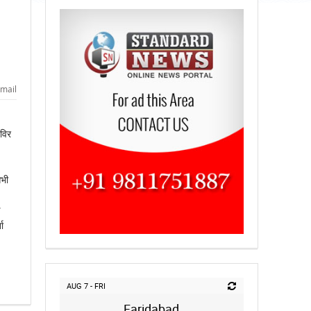
mail
िविर
सभी
ा
AUG 7 - FRI
Faridabad