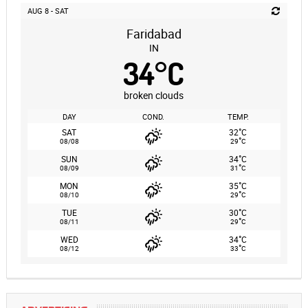
AUG 8 - SAT
Faridabad
IN
34
°
C
broken clouds
DAY
COND.
TEMP.
°
SAT
32
C
°
08/08
29
C
°
SUN
34
C
°
08/09
31
C
°
MON
35
C
°
08/10
29
C
°
TUE
30
C
°
08/11
29
C
°
WED
34
C
°
08/12
33
C