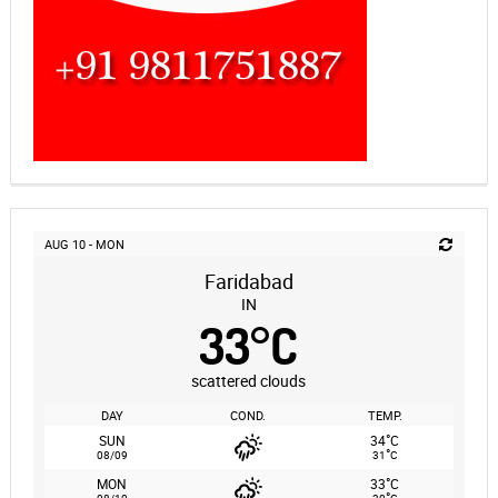
AUG 10 - MON
Faridabad
IN
33
°
C
scattered clouds
DAY
COND.
TEMP.
°
SUN
34
C
°
08/09
31
C
°
MON
33
C
°