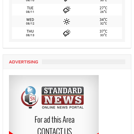
08/10
30
C
°
TUE
27
C
°
08/11
26
C
°
WED
34
C
°
08/12
32
C
°
THU
37
C
°
08/13
33
C
ADVERTISING