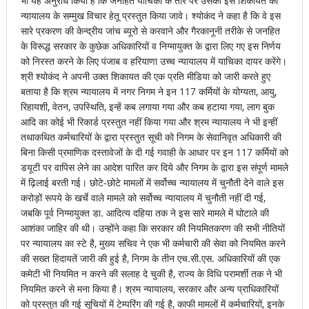
भी यह अनुरोध किया है कि जनहित याचिका के तौर पर उसकी इस शिकायत को
न्यायालय के सम्मुख विचार हेतू प्रस्तुत किया जावे। श्योकंद ने कहा है कि वे इस
सारे प्रकरण की केन्द्रीय जांच ब्यूरो से करवाने और गैरकानूनी तरीके से जनहित
के विरूद्ध सरकार के कुछेक अधिकारियों व निग्मायुक्त के द्वारा लिए गए इस निर्णय
को निरस्त करने के लिए पंजाब व हरियाणा उच्च न्यायालय में याचिका दायर करेंगे।
श्री श्योकंद ने अपनी उक्त शिकायत की एक प्रति मीडिया को जारी करते हुए
बताया है कि श्रम न्यायालय में नगर निगम ने इन 117 कर्मियों के योग्यता, आयु,
रिहायशी, वेतन, उपस्थिति, इन्हें कब लगाया गया और कब हटाया गया, लाग बुक
आदि का कोई भी रिकार्ड प्रस्तुत नहीं किया गया और श्रम न्यायालय ने भी इन्हीं
तथाकथित कर्मचारियों के द्वारा प्रस्तुत सूची को निगम के सेवानिवृत अधिकारी की
बिना किसी प्रमाणिक दस्तावेजों के दी गई गवाही के आधार पर इन 117 कर्मियों को
डयूटी पर वापिस लेने का आदेश पारित कर दिये और निगम के द्वारा इस संपूर्ण मामले
में ढ़िलाई बरती गई। छोटे-छोटे मामलों में सर्वोच्च न्यायालय में चुनौती देने वाले इस
करोड़ों रूपये के खर्चे वाले मामले को सर्वोच्च न्यायालय में चुनौती नहीं दी गई,
जबकि पूर्व निग्मायुक्त डा. आदित्य दहिया तक ने इस सारे मामले में घोटाले की
आशंका जाहिर की थी। उन्होंने कहा कि सरकार की नियमितकरण की सभी नीतियों
पर न्यायालय का स्टे है, मुख्य सचिव ने एक भी कर्मचारी की सेवा को नियमित करने
की सख्त हिदायतें जारी की हुई है, निगम के तीन एच.सी.एस. अधिकारियों की एक
कमेटी भी नियमित न करने की सलाह दे चुकी है, राज्य के विधि परामर्शी तक ने भी
नियमित करने से मना किया है। श्रम न्यायालय, सरकार और अन्य प्राधिकारियों
को प्रस्तुत की गई सूचियों में टेम्परिंग की गई है, काफी मामलों में कर्मचारियों, इनके