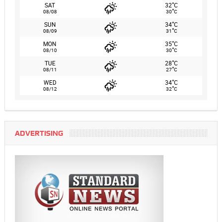
°
SAT
32
C
°
08/08
30
C
°
SUN
34
C
°
08/09
31
C
°
MON
35
C
°
08/10
30
C
°
TUE
28
C
°
08/11
27
C
°
WED
34
C
°
08/12
32
C
ADVERTISING