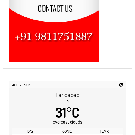
AUG 9 - SUN
Faridabad
IN
31
°
C
overcast clouds
DAY
COND.
TEMP.