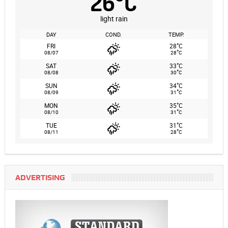
26
°
C
light rain
DAY
COND.
TEMP.
°
FRI
28
C
°
08/07
28
C
°
SAT
33
C
°
08/08
30
C
°
SUN
34
C
°
08/09
31
C
°
MON
35
C
°
08/10
31
C
°
TUE
31
C
°
08/11
28
C
ADVERTISING