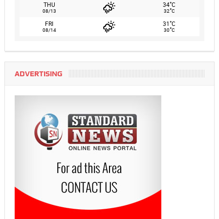
°
THU
34
C
°
08/13
32
C
°
FRI
31
C
°
08/14
30
C
ADVERTISING