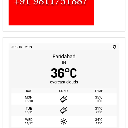
AUG 10 - MON
Faridabad
IN
36
°
C
overcast clouds
DAY
COND.
TEMP.
°
MON
35
C
°
08/10
30
C
°
TUE
31
C
°
08/11
27
C
°
WED
34
C
°
08/12
33
C