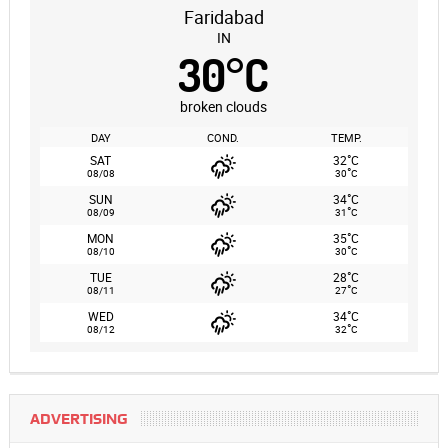
Faridabad
IN
30
°
C
broken clouds
DAY
COND.
TEMP.
°
SAT
32
C
°
08/08
30
C
°
SUN
34
C
°
08/09
31
C
°
MON
35
C
°
08/10
30
C
°
TUE
28
C
°
08/11
27
C
°
WED
34
C
°
08/12
32
C
ADVERTISING