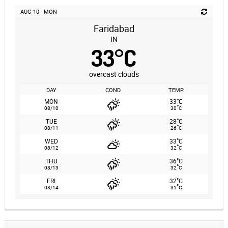
AUG 10 - MON
Faridabad
IN
33
°
C
overcast clouds
DAY
COND.
TEMP.
°
MON
33
C
°
08/10
30
C
°
TUE
28
C
°
08/11
26
C
°
WED
33
C
°
08/12
32
C
°
THU
36
C
°
08/13
32
C
°
FRI
32
C
°
08/14
31
C