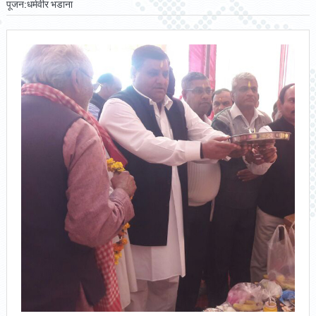
पूजन:धर्मवीर भडाना