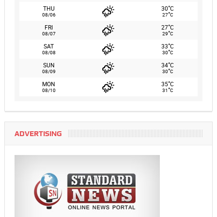
°
THU
30
C
°
08/06
27
C
°
FRI
27
C
°
08/07
29
C
°
SAT
33
C
°
08/08
30
C
°
SUN
34
C
°
08/09
30
C
°
MON
35
C
°
08/10
31
C
ADVERTISING