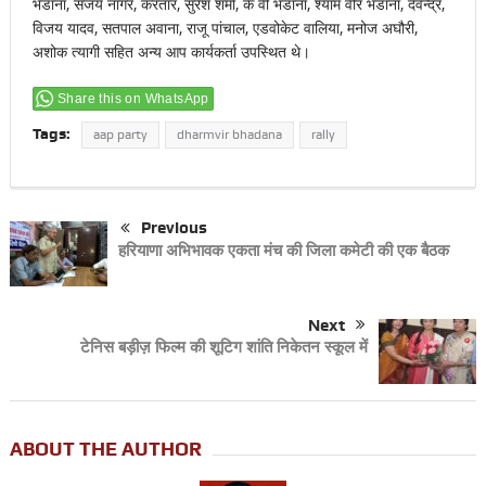
भडाना, संजय नागर, करतार, सुरेश शर्मा, के वी भडाना, श्याम वीर भडाना, देवेन्द्र,
विजय यादव, सतपाल अवाना, राजू पांचाल, एडवोकेट वालिया, मनोज अघौरी,
अशोक त्यागी सहित अन्य आप कार्यकर्ता उपस्थित थे।
Share this on WhatsApp
Tags:
aap party
dharmvir bhadana
rally
Previous
हरियाणा अभिभावक एकता मंच की जिला कमेटी की एक बैठक
Next
टेनिस बड़ीज़ फिल्म की शूटिग शांति निकेतन स्कूल में
ABOUT THE AUTHOR