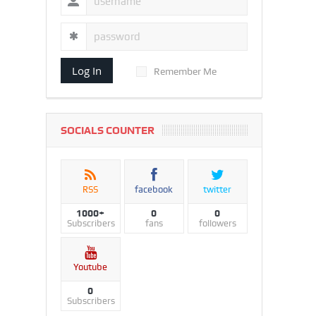
Log In
Remember Me
SOCIALS COUNTER
RSS
facebook
twitter
1000+
0
0
Subscribers
fans
followers
Youtube
0
Subscribers