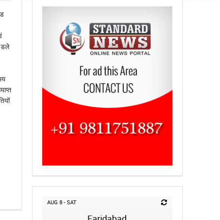
ूड
ं
 डले
मय
याप्त
ियों
AUG 8 - SAT
Faridabad