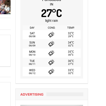
IN
27
°
C
light rain
DAY
COND.
TEMP.
°
SAT
32
C
°
08/08
29
C
°
SUN
34
C
°
08/09
32
C
°
MON
35
C
°
08/10
30
C
°
TUE
30
C
°
08/11
27
C
°
WED
33
C
°
08/12
32
C
ADVERTISING