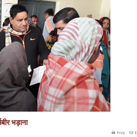
मबीर भड़ाना
Print
E