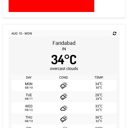
AUG 10 - MON
Faridabad
IN
34
°
C
overcast clouds
DAY
COND.
TEMP.
°
MON
34
C
°
08/10
30
C
°
TUE
28
C
°
08/11
26
C
°
WED
33
C
°
08/12
32
C
°
THU
36
C
°
08/13
32
C
°