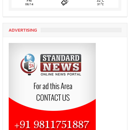
FRI
32
C
°
08/14
31
C
ADVERTISING