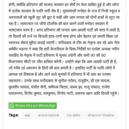
होगी, क्योंकि हरियाणा की भाजपा सरकार हर मोर्चे पर फेल साबित हुई है और लोगां
में प्रदेश सरकार के प्रति भारी रोष है। मुख्यमंत्री मनोहर के राज में निजी स्कूल व
अस्पतालों को खुली लूट की छूट दे रखी और आम जनता को दोनों हाथों से लूटा जा
रहा है। भ्रष्टाचार पर जीरो टोलरेंस की बात करने वाली मनोहर सरकार में
भ्रष्टाचार चरम है। अगर हरियाणा की जनता आम आदमी पार्टी को सत्ता में लाती है,
तो दिल्ली की तर्ज पर बिजली हाफ-पानी माफ होगा और बेहतर एवं सस्ती शिक्षा एवं
स्वास्थ्य सेवाएं मुहैया कराई जाएंगी। फरीदाबाद से टीम का नेतृत्व कर रहे आप नेता
धर्मबीर भड़ाना ने कहा कि श्री केजरीवाल के दिशा-निर्देशों पर प्रदेश अध्यक्ष नवीन
जयहिंद के नेतृत्व में पार्टी हरियाणा में चुनाव लडेगी और सभी 90 की 90
विधानसभा सीटों पर जीत हासिल करेगी। उन्होंने कहा कि आम आदमी पार्टी ही है,
जो गरीब एवं आमजन के हितों की बात करती है। इसलिए पार्टी के प्रति लोगों में
आस्था एवं विश्वास है और आने वाले चुनावों में हरियाणा में भी आप का परचम
लहराएगा। उनके साथ फरीदाबाद से सुनील ग्रोवर, राजूद्दीन, डी एस चावला,
कुलदीप चावला, मंजीत सैनी, समीपक चित्रा, माधव झा, राजू पांचाल, राजेश
दयालनगर, विनोद कुमार, रामकुमार, विनोद भाटी, अशरफ खान आदि दिल्ली पहुंचे।
Share this on WhatsApp
Tags:
aap
arvind kejrival
cm delhi
dharmvir bhadna